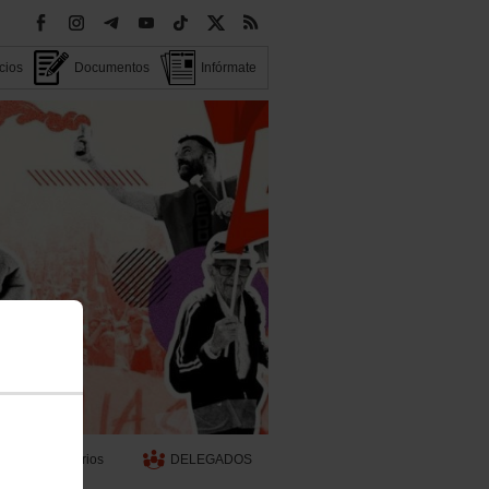
cios
Documentos
Infórmate
Territorios
DELEGADOS