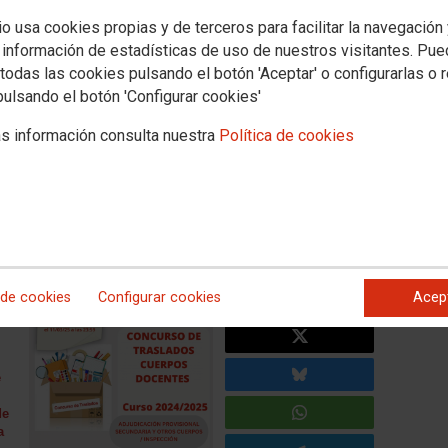
io usa cookies propias y de terceros para facilitar la navegación
E
Política educativa
Campañas
Mujeres-Igualdad
Salud laboral
Internacion
 información de estadísticas de uso de nuestros visitantes. Pu
todas las cookies pulsando el botón 'Aceptar' o configurarlas o 
urso de Traslados
pulsando el botón 'Configurar cookies'
EENSEÑANZAS MEDIAS
s información consulta nuestra
Política de cookies
sional Concurso de traslados
ria y otros cuerpos de EEMM
 de cookies
Configurar cookies
Acep
e
e
de
a