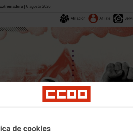
Extremadura
| 6 agosto 2026.
Afiliación
Afiliate
Servi
Aquí estamos
Buscador
tica de cookies
Contacta