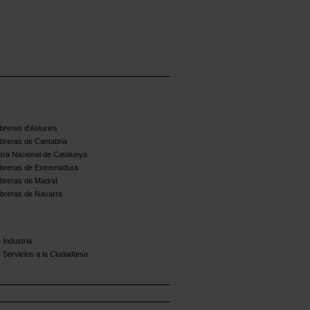
reres d'Asturies
breras de Cantabria
ra Nacional de Catalunya
breras de Extremadura
breras de Madrid
breras de Navarra
 Industria
 Servicios a la Ciudadanía