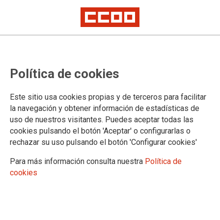
Política de cookies
Este sitio usa cookies propias y de terceros para facilitar
la navegación y obtener información de estadísticas de
Los sindicatos educativos exigen
uso de nuestros visitantes. Puedes aceptar todas las
la homologación salarial ya de los
cookies pulsando el botón 'Aceptar' o configurarlas o
rechazar su uso pulsando el botón 'Configurar cookies'
y las docentes extremeños
Para más información consulta nuestra
Política de
Concentración en la Asamblea de Extremadura
cookies
Delegados y delegadas sindicales del sector educativo de
CCOO, CSIF, ANPE, UGT y PIDE se han concentrado a las
puertas de la Asamblea de Extremadura para exigir a la
Consejería de Educación que retome la negociación