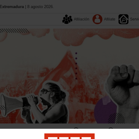
Extremadura
| 8 agosto 2026.
Afiliación
Afiliate
Servi
Aquí estamos
Buscador
Contacta