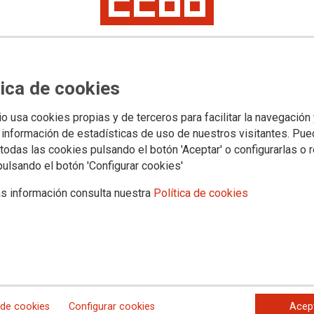
E
Política educativa
Campañas
Mujeres-Igualdad
Salud laboral
Internacion
tica de cookies
A RAZÓN A FECCOO
LIGA A QUE LA CONSEJERIA
io usa cookies propias y de terceros para facilitar la navegación
 información de estadísticas de uso de nuestros visitantes. Pu
MITA A ASPIRANTES
todas las cookies pulsando el botón 'Aceptar' o configurarlas o 
 OPOSICIONES DE MAESTROS
pulsando el botón 'Configurar cookies'
s información consulta nuestra
Política de cookies
 de cookies
Configurar cookies
Acep