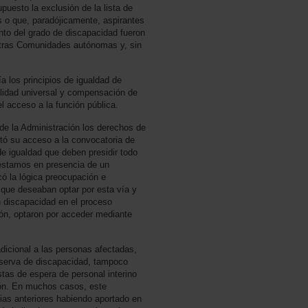
upuesto la exclusión de la lista de
 o que, paradójicamente, aspirantes
nto del grado de discapacidad fueron
otras Comunidades autónomas y, sin
a los principios de igualdad de
ilidad universal y compensación de
l acceso a la función pública.
 de la Administración los derechos de
ltó su acceso a la convocatoria de
de igualdad que deben presidir todo
estamos en presencia de un
có la lógica preocupación e
 que deseaban optar por esta vía y
n discapacidad en el proceso
sión, optaron por acceder mediante
dicional a las personas afectadas,
reserva de discapacidad, tampoco
stas de espera de personal interino
ión. En muchos casos, este
ias anteriores habiendo aportado en