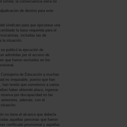
 similar, la consecuencia sería no
adjudicación de destino para este
 del sindicato para que ejecutase una
cambiado la base requerida para el
vocatorias, incluidas las de
 la situación.
se publicó la ejecución de
er admitidas por el acceso de
tes que fueron excluidos en los
ovisional.
a Consejería de Educación a muchas
ad es irreparable, puesto que han
s, han tenido que someterse a varios
dían haber obtenido plaza, ingresar
a reserva por discapacidad en las
s anteriores, además, con el
 situación.
ón no tiene el alcance que debería
 todas aquellas personas que fueron
ner certificado provisional y aquellas