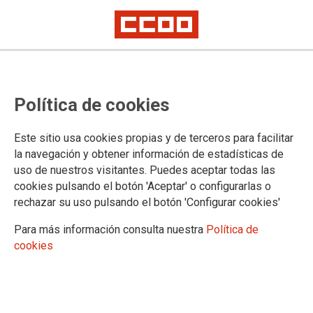
Política de cookies
Este sitio usa cookies propias y de terceros para facilitar
FORMACIÓN PROFESIONAL
la navegación y obtener información de estadísticas de
Admisión y matriculación en los
uso de nuestros visitantes. Puedes aceptar todas las
cookies pulsando el botón 'Aceptar' o configurarlas o
cursos de formación preparatorios
rechazar su uso pulsando el botón 'Configurar cookies'
para acceder a Grados D, ciclos
Para más información consulta nuestra
Política de
formativos de Grado Medio y de
cookies
Grado Superior en Extremadura
para el curso académico