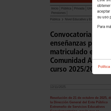
obtener
Inicio
Pública
Privada
Universidad
PA
aceptar 
Pensiones
su uso 
Pública
Nivel Educativo y Enseñanzas Ofi
Para má
Convocatoria de ay
enseñanzas postobli
matriculado en cent
Comunidad Autónom
curso 2025/2026.
Política
12/11/2025.
Resolución de 21 de octubre de 2025, d
la Dirección General del Ente Público
Extremeño de Servicios Educativos