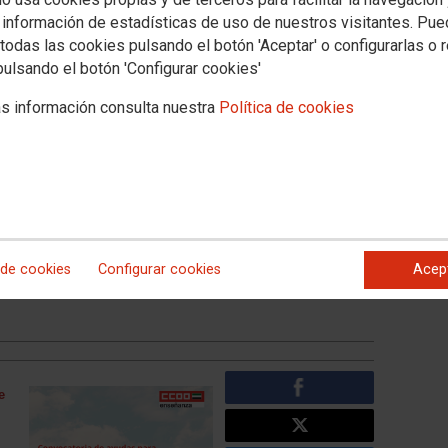
 información de estadísticas de uso de nuestros visitantes. Pu
E
Política educativa
Campañas
Mujeres-Igualdad
Salud laboral
Internacion
todas las cookies pulsando el botón 'Aceptar' o configurarlas o 
pulsando el botón 'Configurar cookies'
ciales
Formación Profesional
Ciclos Formativos de Grado Superior
s información consulta nuestra
Política de cookies
udas para el alumnado de
gatorias no universitarias
ros públicos de la
a de Extremadura, para el
 de cookies
Configurar cookies
Acep
e