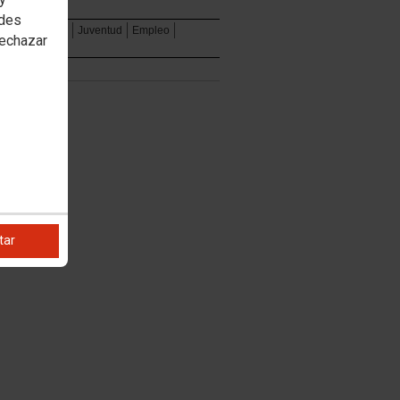
edes
al
Formación
Juventud
Empleo
rechazar
tar