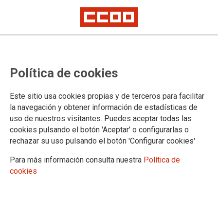
Política de cookies
Este sitio usa cookies propias y de terceros para facilitar
la navegación y obtener información de estadísticas de
Se convocan las pruebas
uso de nuestros visitantes. Puedes aceptar todas las
específicas de acceso a los ciclos
cookies pulsando el botón 'Aceptar' o configurarlas o
rechazar su uso pulsando el botón 'Configurar cookies'
formativos de FPde Grado Medio
Para más información consulta nuestra
Política de
y Superior para el año 2026
cookies
20/01/2026.