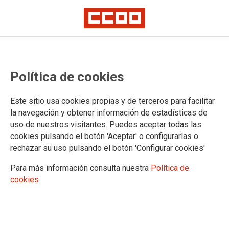
Política de cookies
Este sitio usa cookies propias y de terceros para facilitar
la navegación y obtener información de estadísticas de
Publicado en el BOE el IV CC
uso de nuestros visitantes. Puedes aceptar todas las
Marco Estatal de Ocio Educativo y
cookies pulsando el botón 'Aceptar' o configurarlas o
rechazar su uso pulsando el botón 'Configurar cookies'
Animación Sociocultural
Para más información consulta nuestra
Política de
cookies
11/03/2026.
Se ha publicado en el BOE el IV
Convenio Colectivo Marco Estatal de