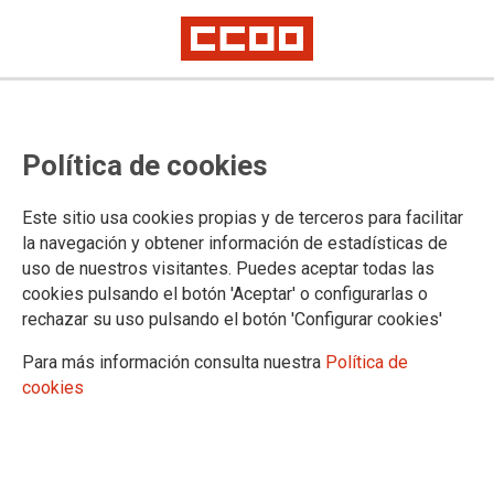
Política de cookies
Este sitio usa cookies propias y de terceros para facilitar
la navegación y obtener información de estadísticas de
Consulta pública previa con el
uso de nuestros visitantes. Puedes aceptar todas las
borrador por la que se regula el
cookies pulsando el botón 'Aceptar' o configurarlas o
rechazar su uso pulsando el botón 'Configurar cookies'
régimen de permisos del personal
Para más información consulta nuestra
Política de
docente
cookies
Consulta pública previa y apertura de un plazo de
presentación de sugerencias en relación con el borrador de la
Orden por la que se regula el régimen de permisos del