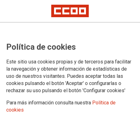
Política de cookies
Este sitio usa cookies propias y de terceros para facilitar
18/05/2026
la navegación y obtener información de estadísticas de
CLASIFICACIÓN PROFESIONAL
uso de nuestros visitantes. Puedes aceptar todas las
Mesa Negociadora del VIII
cookies pulsando el botón 'Aceptar' o configurarlas o
Convenio Colectivo de
rechazar su uso pulsando el botón 'Configurar cookies'
Enseñanza Concertada
Para más información consulta nuestra
Política de
CCOO ha presentado una redacción con
cookies
definición de los puestos de trabajo.
11/05/2026
Ayudas destinadas a la