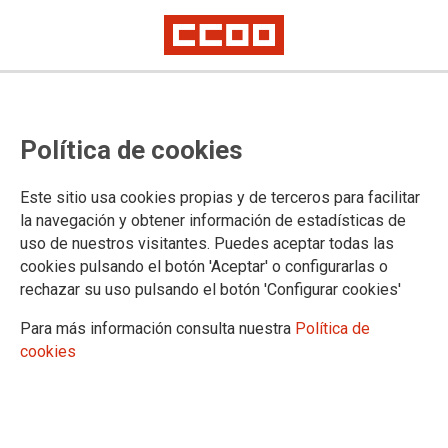
Política de cookies
Este sitio usa cookies propias y de terceros para facilitar
11/03/2026
la navegación y obtener información de estadísticas de
Publicado en el BOE el IV CC
uso de nuestros visitantes. Puedes aceptar todas las
Marco Estatal de Ocio
cookies pulsando el botón 'Aceptar' o configurarlas o
rechazar su uso pulsando el botón 'Configurar cookies'
Educativo y Animación
Sociocultural
Para más información consulta nuestra
Política de
cookies
20/02/2026