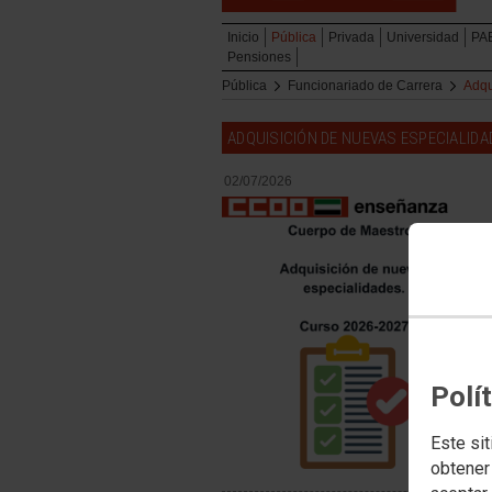
Inicio
Pública
Privada
Universidad
PA
Pensiones
Pública
Funcionariado de Carrera
Adqu
ADQUISICIÓN DE NUEVAS ESPECIALID
02/07/2026
Polí
Este sit
obtener