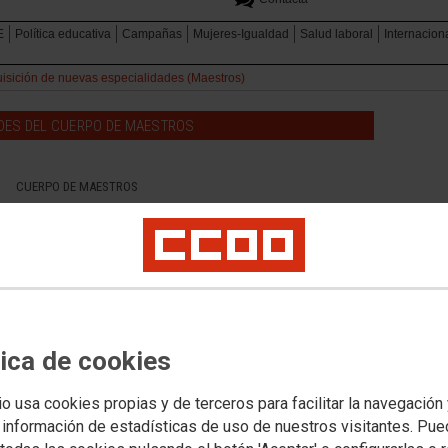
E
Política educativa
Campañas
Mujeres-Igualdad
Salud laboral
Internacion
isición de nuevas especialidades (Maestros)
ADES DEL CUERPO DE MAESTROS
CUERPO DE MAESTROS
Adquisición de nuevas especialidades.
Curso 2026-2027
tica de cookies
io usa cookies propias y de terceros para facilitar la navegación
 información de estadísticas de uso de nuestros visitantes. Pu