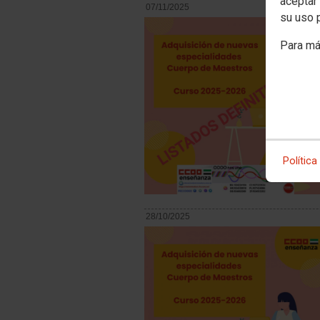
aceptar 
07/11/2025
su uso 
Para má
Política
28/10/2025