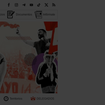
cios
Documentos
Infórmate
Territorios
DELEGADOS