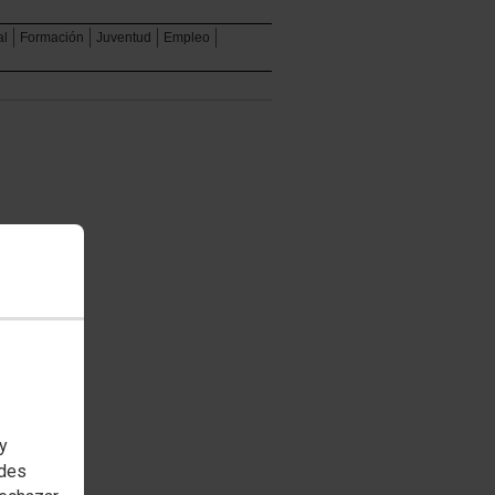
al
Formación
Juventud
Empleo
 y
edes