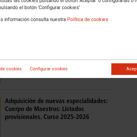
todas las cookies pulsando el botón 'Aceptar' o configurarlas o 
pulsando el botón 'Configurar cookies'
Adquisición Nuevas Especialidades
curso 2025-2026. Listados definitivos
s información consulta nuestra
Política de cookies
 de cookies
Configurar cookies
Acep
Adquisición de nuevas especialidades:
Cuerpo de Maestros: Listados
provisionales. Curso 2025-2026