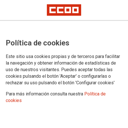
Política de cookies
Este sitio usa cookies propias y de terceros para facilitar
11/02/2026
la navegación y obtener información de estadísticas de
Reunión de la Comisión
uso de nuestros visitantes. Puedes aceptar todas las
Paritaria del V Convenio
cookies pulsando el botón 'Aceptar' o configurarlas o
rechazar su uso pulsando el botón 'Configurar cookies'
Colectivo para el Personal
Laboral al servicio de la
Para más información consulta nuestra
Política de
Junta de Extremadura
cookies