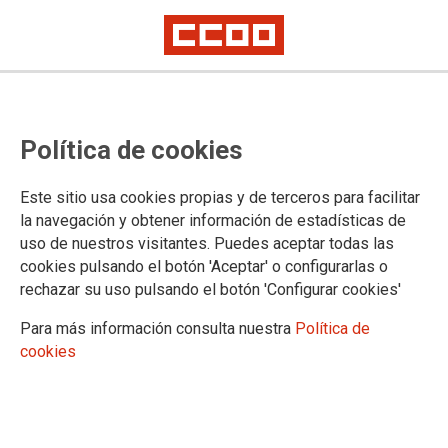
Política de cookies
Este sitio usa cookies propias y de terceros para facilitar
Curso 2026-2027
la navegación y obtener información de estadísticas de
Petición inicio de curso
uso de nuestros visitantes. Puedes aceptar todas las
cookies pulsando el botón 'Aceptar' o configurarlas o
rechazar su uso pulsando el botón 'Configurar cookies'
Plazo: Desde el 01/07/26 a las 00:00 hasta el 15/07/26 a las 23:59
Para más información consulta nuestra
Política de
30/06/2026.
cookies
RESOLUCIÓN de 30 de junio de 2026,
de la Dirección General de Personal
Docente, por la que se establece el
procedimiento para la adjudicación de