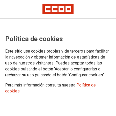
Política de cookies
Este sitio usa cookies propias y de terceros para facilitar
la navegación y obtener información de estadísticas de
Mostrar: |
10
|
25
|
50
|
100
1 |
2 |
Siguiente
uso de nuestros visitantes. Puedes aceptar todas las
Mostrando contenidos 1 a 10 de 16
cookies pulsando el botón 'Aceptar' o configurarlas o
10/02/2026. Plantilla orgánica Definitiva curso
rechazar su uso pulsando el botón 'Configurar cookies'
2026/2027
Para más información consulta nuestra
Política de
cookies
17/11/2025. CONCURSO GENERAL DE TRASLADOS
2025/2026