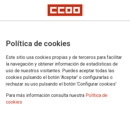
Política de cookies
Este sitio usa cookies propias y de terceros para facilitar
la navegación y obtener información de estadísticas de
El Ministerio remite a la Mesa
uso de nuestros visitantes. Puedes aceptar todas las
Sectorial Docente los borradores
cookies pulsando el botón 'Aceptar' o configurarlas o
rechazar su uso pulsando el botón 'Configurar cookies'
de RD de FP
Para más información consulta nuestra
Política de
cookies
Se ha convocado una Mesa Sectorial extraordinaria el jueves
16 de mayo para dar trámite de audiencia.
13/05/2024.